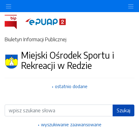
Ukryj/pokaż menu przedmiotowe
Uk
Biuletyn Informacji Publicznej
Miejski Ośrodek Sportu i
Rekreacji w Redzie
ostatnio dodane
Wyszukiwarka
Szukaj
wyszukiwanie zaawansowane