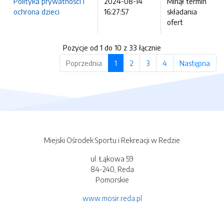
Polityka prywatności i
2024-08-14
Minął termin
ochrona dzieci
16:27:57
składania
ofert
Pozycje od 1 do 10 z 33 łącznie
Poprzednia
1
2
3
4
Następna
Miejski Ośrodek Sportu i Rekreacji w Redzie
ul. Łąkowa 59
84-240, Reda
Pomorskie
www.mosir.reda.pl